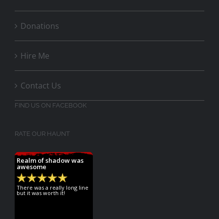
Donations
Hire Me
Contact Us
FIND US ON FACEBOOK
RATE OUR HAUNT