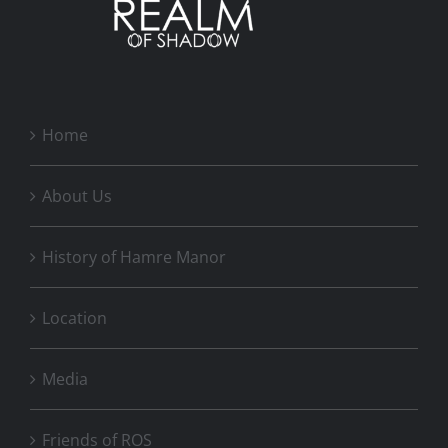
Home
About Us
History of Hamre Manor
Location
Media
Friends of ROS